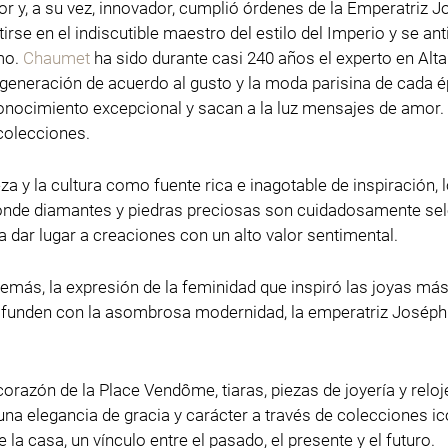
 y, a su vez, innovador, cumplió órdenes de la Emperatriz Jo
irse en el indiscutible maestro del estilo del Imperio y se an
mo.
Chaumet
ha sido durante casi 240 años el experto en Alt
generación de acuerdo al gusto y la moda parisina de cada épo
conocimiento excepcional y sacan a la luz mensajes de amor.
colecciones.
eza y la cultura como fuente rica e inagotable de inspiración
donde diamantes y piedras preciosas son cuidadosamente sele
a dar lugar a creaciones con un alto valor sentimental.
demás, la expresión de la feminidad que inspiró las joyas más 
e funden con la asombrosa modernidad, la emperatriz Joséphin
corazón de la Place Vendôme, tiaras, piezas de joyería y relo
una elegancia de gracia y carácter a través de colecciones 
e la casa, un vínculo entre el pasado, el presente y el futuro.