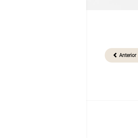
Navega
Anterior
de
entrad