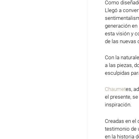
Como diseñador
Llegó a convert
sentimentalis
generación en 
esta visión y 
de las nuevas 
Con la natural
a las piezas, 
esculpidas par
Chaumet
es, a
el presente, s
inspiración.
Creadas en el 
testimonio de 
en la historia d