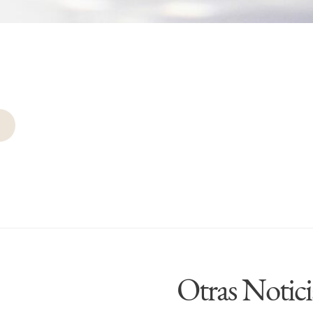
ción
as
Otras Notici