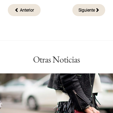
Navegación
Anterior
Siguiente
de
entradas
Otras Noticias