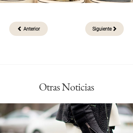
Navegación
Anterior
Siguiente
de
entradas
Otras Noticias