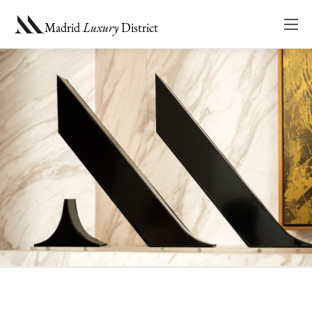
ES
EN
Madrid
Luxury
District
Mai
Me